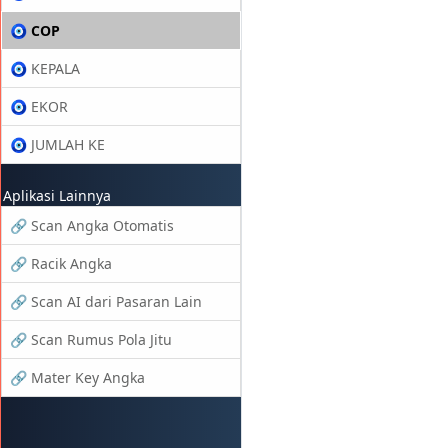
🧿 COP
🧿 KEPALA
🧿 EKOR
🧿 JUMLAH KE
Aplikasi Lainnya
🔗 Scan Angka Otomatis
🔗 Racik Angka
🔗 Scan AI dari Pasaran Lain
🔗 Scan Rumus Pola Jitu
🔗 Mater Key Angka