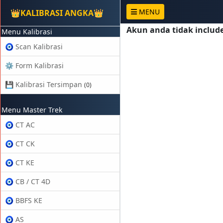
MENU
👑KALIBRASI ANGKA👑
Akun anda tidak include
Menu Kalibrasi
🧿 Scan Kalibrasi
⚙️ Form Kalibrasi
💾 Kalibrasi Tersimpan
(0)
Menu Master Trek
🧿 CT AC
🧿 CT CK
🧿 CT KE
🧿 CB / CT 4D
🧿 BBFS KE
🧿 AS