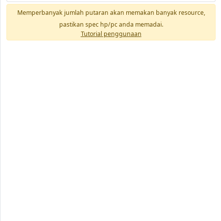
Memperbanyak jumlah putaran akan memakan banyak resource,
pastikan spec hp/pc anda memadai.
Tutorial penggunaan