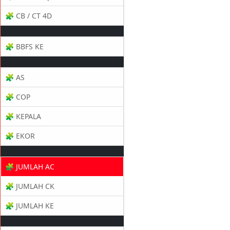
🧩 CB / CT 4D
🧩 BBFS KE
🧩 AS
🧩 COP
🧩 KEPALA
🧩 EKOR
🧩 JUMLAH AC
🧩 JUMLAH CK
🧩 JUMLAH KE