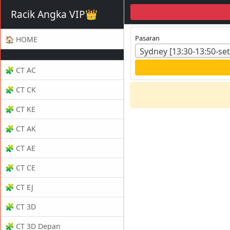
Racik Angka VIP👑
Pasaran
🏠 HOME
Sydney [13:30-13:50-set
🧩 CT AC
🧩 CT CK
🧩 CT KE
🧩 CT AK
🧩 CT AE
🧩 CT CE
🧩 CT EJ
🧩 CT 3D
🧩 CT 3D Depan