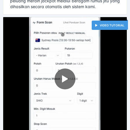
peluang meraih jackpot melalui beragam rumus jitu yang
dihasilkan secara otomatis oleh sistem kami.
VIDEO TUTORIAL
▶