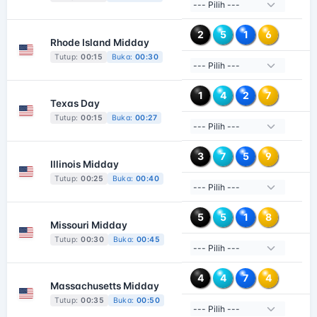
2
5
1
6
Rhode Island Midday
Tutup:
00:15
Buka:
00:30
1
4
2
7
Texas Day
Tutup:
00:15
Buka:
00:27
3
7
5
9
Illinois Midday
Tutup:
00:25
Buka:
00:40
5
5
1
8
Missouri Midday
Tutup:
00:30
Buka:
00:45
4
4
7
4
Massachusetts Midday
Tutup:
00:35
Buka:
00:50