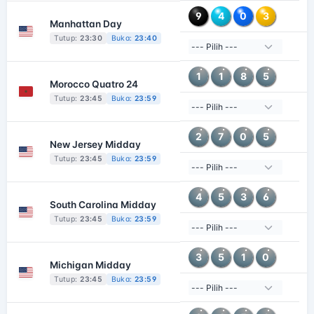
9
4
0
3
Manhattan Day
Tutup:
23:30
Buka:
23:40
1
1
8
5
Morocco Quatro 24
Tutup:
23:45
Buka:
23:59
2
7
0
5
New Jersey Midday
Tutup:
23:45
Buka:
23:59
4
5
3
6
South Carolina Midday
Tutup:
23:45
Buka:
23:59
3
5
1
0
Michigan Midday
Tutup:
23:45
Buka:
23:59