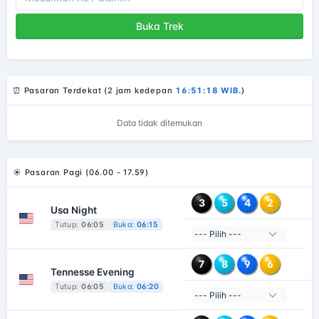
Buka Trek
⏰ Pasaran Terdekat (2 jam kedepan
16:51:19 WIB.
)
Data tidak ditemukan
☀️ Pasaran Pagi (06.00 - 17.59)
3
5
4
2
Usa Night
Tutup:
06:05
Buka:
06:15
7
8
9
6
Tennesse Evening
Tutup:
06:05
Buka:
06:20