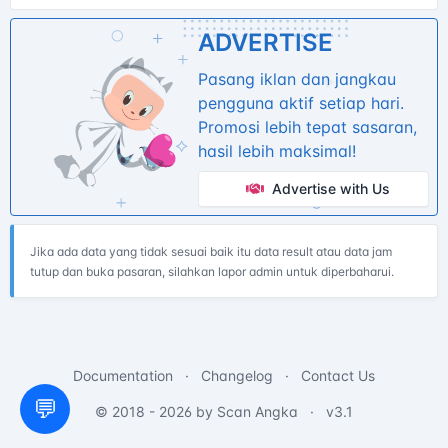
ADVERTISE
Pasang iklan dan jangkau
pengguna aktif setiap hari.
Promosi lebih tepat sasaran,
hasil lebih maksimal!
Advertise with Us
Jika ada data yang tidak sesuai baik itu data result atau data jam
tutup dan buka pasaran, silahkan lapor admin untuk diperbaharui.
Documentation
Changelog
Contact Us
💬
© 2018 - 2026 by Scan Angka
v3.1