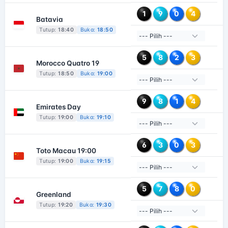
1
9
0
4
Batavia
Tutup:
18:40
Buka:
18:50
5
8
2
3
Morocco Quatro 19
Tutup:
18:50
Buka:
19:00
9
8
1
4
Emirates Day
Tutup:
19:00
Buka:
19:10
6
3
0
3
Toto Macau 19:00
Tutup:
19:00
Buka:
19:15
5
7
8
0
Greenland
Tutup:
19:20
Buka:
19:30