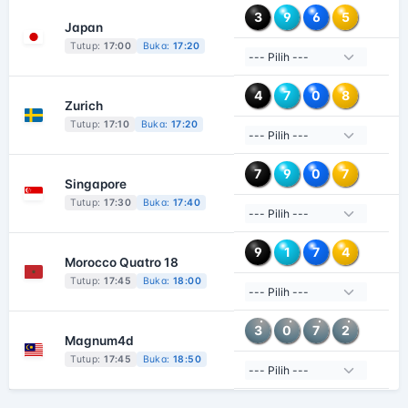
3
9
6
5
Japan
Tutup:
17:00
Buka:
17:20
4
7
0
8
Zurich
Tutup:
17:10
Buka:
17:20
7
9
0
7
Singapore
Tutup:
17:30
Buka:
17:40
9
1
7
4
Morocco Quatro 18
Tutup:
17:45
Buka:
18:00
3
0
7
2
Magnum4d
Tutup:
17:45
Buka:
18:50