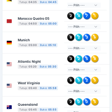
Tutup:
04:35
Buka:
04:45
2
4
7
1
Morocco Quatro 05
Tutup:
04:50
Buka:
05:00
8
2
3
6
Munich
Tutup:
05:00
Buka:
05:10
3
2
5
8
Atlantic Night
Tutup:
05:20
Buka:
05:30
6
5
2
5
West Virginia
Tutup:
05:40
Buka:
05:58
2
0
0
5
Queensland
Tutup:
05:45
Buka:
05:55