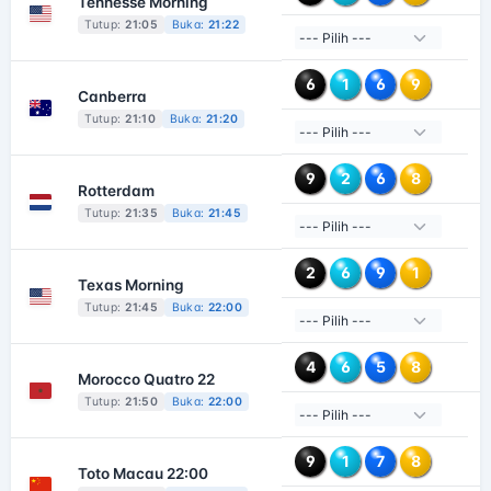
Tennesse Morning
Tutup:
21:05
Buka:
21:22
6
1
6
9
Canberra
Tutup:
21:10
Buka:
21:20
9
2
6
8
Rotterdam
Tutup:
21:35
Buka:
21:45
2
6
9
1
Texas Morning
Tutup:
21:45
Buka:
22:00
4
6
5
8
Morocco Quatro 22
Tutup:
21:50
Buka:
22:00
9
1
7
8
Toto Macau 22:00