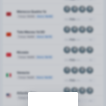
2
3
8
9
Morocco Quatro 16
Tutup:
15:50
Buka:
16:00
2
9
0
0
Toto Macau 16:00
Tutup:
16:00
Buka:
16:15
5
4
7
9
Nicosia
Tutup:
16:00
Buka:
16:10
1
6
2
9
Venezia
Tutup:
16:25
Buka:
16:35
7
6
5
3
Atlantic Day
Tutup:
16:40
Buka:
16:50