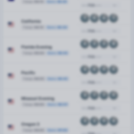
Tutup:
08:10
Buka:
08:20
7
0
6
1
California
Tutup:
08:15
Buka:
08:30
6
2
2
8
Florida Evening
Tutup:
08:30
Buka:
08:45
4
0
9
9
Pacific
Tutup:
08:35
Buka:
08:45
3
7
7
9
Missouri Evening
Tutup:
08:40
Buka:
08:59
3
2
9
4
Oregon 3
Tutup:
08:45
Buka:
09:00