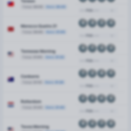
Taiwan
Tutup:
20:35
Buka:
20:45
8
4
2
4
Morocco Quatro 21
Tutup:
20:45
Buka:
21:00
4
7
3
2
Tennesse Morning
Tutup:
21:05
Buka:
21:22
7
2
8
9
Canberra
Tutup:
21:10
Buka:
21:20
2
1
0
5
Rotterdam
Tutup:
21:35
Buka:
21:45
8
6
7
8
Texas Morning