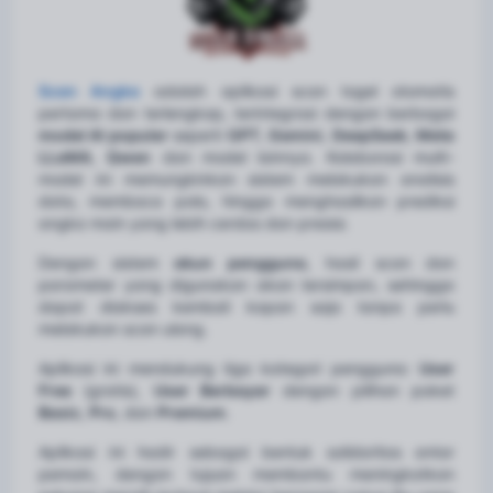
Scan Angka
adalah aplikasi scan togel otomatis
pertama dan terlengkap, terintegrasi dengan berbagai
model AI populer
seperti
GPT
,
Gemini
,
DeepSeek
,
Meta
LLaMA
,
Qwen
dan model lainnya. Kolaborasi multi-
model ini memungkinkan sistem melakukan analisis
data, membaca pola, hingga menghasilkan prediksi
angka main yang lebih cerdas dan presisi.
Dengan sistem
akun pengguna
, hasil scan dan
parameter yang digunakan akan tersimpan, sehingga
dapat diakses kembali kapan saja tanpa perlu
melakukan scan ulang.
Aplikasi ini mendukung tiga kategori pengguna:
User
Free
(gratis),
User Berbayar
dengan pilihan paket
Basic
,
Pro
, dan
Premium
.
Aplikasi ini hadir sebagai bentuk solidaritas antar
pemain, dengan tujuan membantu meningkatkan