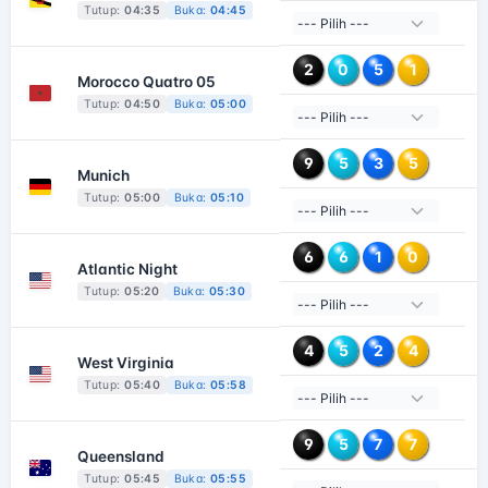
Tutup:
04:35
Buka:
04:45
2
0
5
1
Morocco Quatro 05
Tutup:
04:50
Buka:
05:00
9
5
3
5
Munich
Tutup:
05:00
Buka:
05:10
6
6
1
0
Atlantic Night
Tutup:
05:20
Buka:
05:30
4
5
2
4
West Virginia
Tutup:
05:40
Buka:
05:58
9
5
7
7
Queensland
Tutup:
05:45
Buka:
05:55