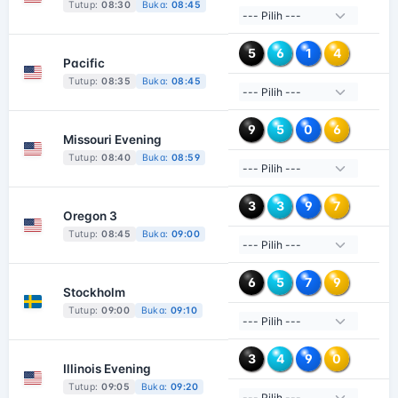
Tutup:
08:30
Buka:
08:45
5
6
1
4
Pacific
Tutup:
08:35
Buka:
08:45
9
5
0
6
Missouri Evening
Tutup:
08:40
Buka:
08:59
3
3
9
7
Oregon 3
Tutup:
08:45
Buka:
09:00
6
5
7
9
Stockholm
Tutup:
09:00
Buka:
09:10
3
4
9
0
Illinois Evening
Tutup:
09:05
Buka:
09:20