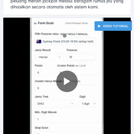
peluang meraih jackpot melalui beragam rumus jitu yang
dihasilkan secara otomatis oleh sistem kami.
VIDEO TUTORIAL
▶