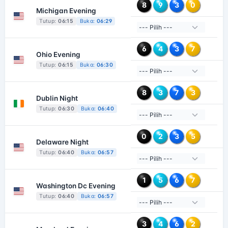
8
9
3
0
Michigan Evening
Tutup:
06:15
Buka:
06:29
6
4
3
7
Ohio Evening
Tutup:
06:15
Buka:
06:30
8
3
7
3
Dublin Night
Tutup:
06:30
Buka:
06:40
0
2
3
5
Delaware Night
Tutup:
06:40
Buka:
06:57
1
5
6
7
Washington Dc Evening
Tutup:
06:40
Buka:
06:57
3
4
6
2