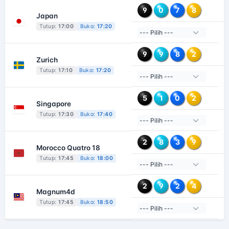
9
0
7
8
Japan
Tutup:
17:00
Buka:
17:20
9
9
8
2
Zurich
Tutup:
17:10
Buka:
17:20
5
1
0
2
Singapore
Tutup:
17:30
Buka:
17:40
2
8
3
9
Morocco Quatro 18
Tutup:
17:45
Buka:
18:00
2
9
2
4
Magnum4d
Tutup:
17:45
Buka:
18:50