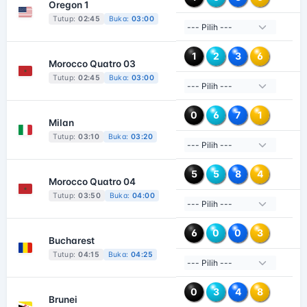
Oregon 1
Tutup:
02:45
Buka:
03:00
1
2
3
6
Morocco Quatro 03
Tutup:
02:45
Buka:
03:00
0
6
7
1
Milan
Tutup:
03:10
Buka:
03:20
5
5
8
4
Morocco Quatro 04
Tutup:
03:50
Buka:
04:00
6
0
0
3
Bucharest
Tutup:
04:15
Buka:
04:25
0
3
4
8
Brunei