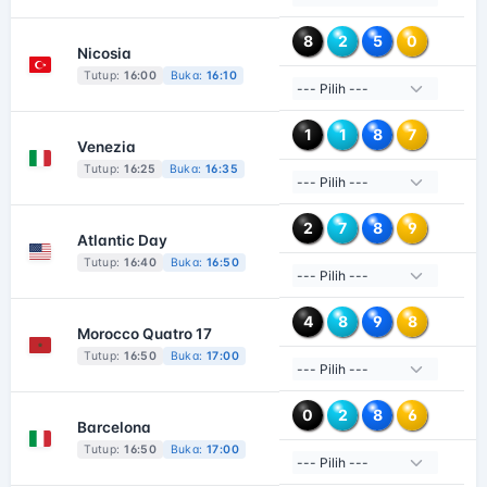
8
2
5
0
Nicosia
Tutup:
16:00
Buka:
16:10
1
1
8
7
Venezia
Tutup:
16:25
Buka:
16:35
2
7
8
9
Atlantic Day
Tutup:
16:40
Buka:
16:50
4
8
9
8
Morocco Quatro 17
Tutup:
16:50
Buka:
17:00
0
2
8
6
Barcelona
Tutup:
16:50
Buka:
17:00