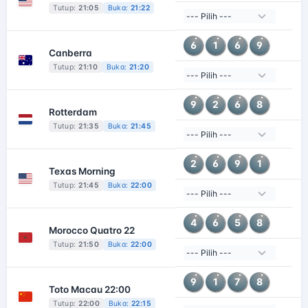
Tutup:
21:05
Buka:
21:22
6
1
6
9
Canberra
Tutup:
21:10
Buka:
21:20
9
2
6
8
Rotterdam
Tutup:
21:35
Buka:
21:45
2
6
9
1
Texas Morning
Tutup:
21:45
Buka:
22:00
4
6
5
8
Morocco Quatro 22
Tutup:
21:50
Buka:
22:00
9
1
7
8
Toto Macau 22:00
Tutup:
22:00
Buka:
22:15