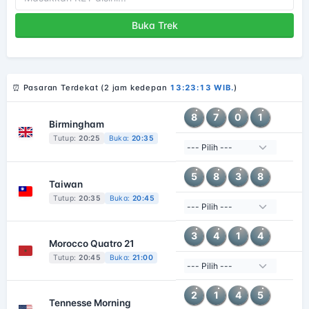
Buka Trek
⏰ Pasaran Terdekat (2 jam kedepan
13:23:14 WIB.
)
8
7
0
1
Birmingham
Tutup:
20:25
Buka:
20:35
5
8
3
8
Taiwan
Tutup:
20:35
Buka:
20:45
3
4
1
4
Morocco Quatro 21
Tutup:
20:45
Buka:
21:00
2
1
4
5
Tennesse Morning