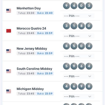
9
4
0
3
Manhattan Day
Tutup:
23:30
Buka:
23:40
3
1
8
0
Morocco Quatro 24
Tutup:
23:45
Buka:
23:59
8
5
0
4
New Jersey Midday
Tutup:
23:45
Buka:
23:59
5
9
6
4
South Carolina Midday
Tutup:
23:45
Buka:
23:59
4
6
9
8
Michigan Midday
Tutup:
23:45
Buka:
23:59