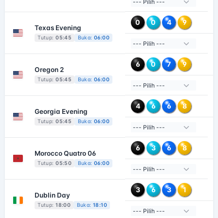
0
0
4
9
Texas Evening
Tutup:
05:45
Buka:
06:00
6
0
7
9
Oregon 2
Tutup:
05:45
Buka:
06:00
4
6
6
8
Georgia Evening
Tutup:
05:45
Buka:
06:00
6
3
6
8
Morocco Quatro 06
Tutup:
05:50
Buka:
06:00
3
6
3
1
Dublin Day
Tutup:
18:00
Buka:
18:10