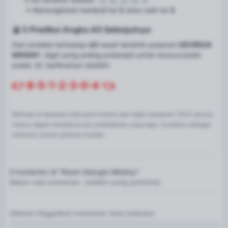
2, 5, 2, 5, 3
→ Kemungkinan kembali ke
2
atau naik ke
3
🔮 5 Prediksi Angka AS Selanjutnya
Dari analisis terhadap
60
result terakhir pasaran
GEORGIA
MIDDAY
, digit yang paling potensial untuk muncul pada
posisi
berikutnya adalah:
AS
👉 8-5-1-2-3-0-4 👈
Metode ini berbasis frekuensi historis dan tidak menjamin 100% akurat,
namun dapat menjadi acuan probabilitas yang logis. Gunakan sebagai
referensi, bukan jaminan mutlak!
0 komentar di "Room Georgia Midday"
Belum ada komentar. Jadilah yang pertama!
Silakan tinggalkan komentar atau balasan.