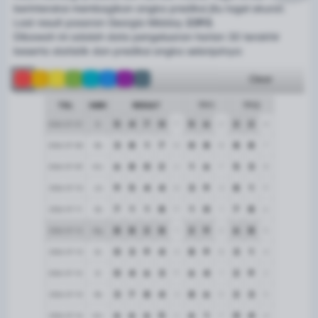
berinteraksi membagikan angka prediksi jitu togel akurat.
Last result pasaran Georgia Midday
2393
.
Dibawah ini adalah data pengeluaran harian 30 terakhir
beserta statistik dan prediksi angka selanjutnya:
Clear
TGL
HARI
RESULT
TY 1
TY 2
5
4
7
0
7
5
6
2
2
2
4
2026-07-07
Sl
3
8
1
7
8
0
8
8
8
8
7
2026-07-08
Rb
6
8
0
2
2
1
6
7
5
3
8
2026-07-09
Km
9
5
4
4
8
3
9
3
8
1
9
2026-07-10
Jm
7
1
1
8
9
1
0
1
7
8
6
2026-07-11
Sb
8
8
2
8
1
2
9
2
6
8
5
2026-07-12
Mg
0
3
9
4
4
8
9
8
3
1
4
2026-07-13
Sn
0
4
6
3
9
6
4
1
2
9
2
2026-07-14
Sl
3
7
8
4
3
8
6
5
2
3
5
2026-07-15
Rb
6
6
6
5
2
6
1
7
0
4
4
2026-07-16
Km