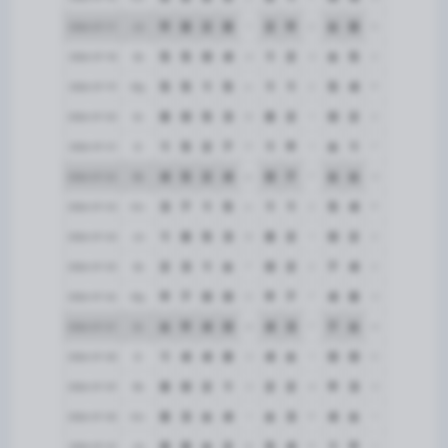
9
8
2
8
1
2
9
2
6
8
5
2026-07-17
Jm
5
5
0
4
4
1
2
3
6
5
2
2026-07-18
Sb
5
5
1
5
6
1
1
2
5
4
9
2026-07-19
Mg
8
0
5
3
8
8
2
1
0
2
2
2026-07-20
Sn
1
5
2
7
9
1
9
1
6
1
7
2026-07-21
Sl
4
5
2
4
6
0
7
7
6
6
3
2026-07-22
Rb
3
7
1
5
6
1
1
2
5
4
9
2026-07-23
Km
1
8
5
3
8
8
2
1
0
2
2
2026-07-24
Jm
2
3
1
6
7
0
2
2
7
4
2
2026-07-25
Sb
9
7
0
0
0
9
7
7
4
8
3
2026-07-26
Mg
6
9
4
0
4
4
3
7
7
6
4
2026-07-27
Sn
1
4
4
8
3
4
6
1
0
0
0
2026-07-28
Sl
8
0
2
1
3
2
2
4
9
3
3
2026-07-29
Rb
8
3
6
4
1
6
3
9
4
6
1
2026-07-30
Km
8
8
6
2
8
5
4
9
1
9
1
2026-07-31
Jm