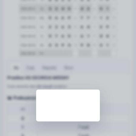
3
2
4
5
9
4
2
6
5
1
6
2026-08-01
Sb
5
6
6
9
6
7
7
5
1
2
3
2026-08-02
Mg
2
2
6
3
9
6
4
1
2
9
2
2026-08-03
Sn
5
7
6
5
2
6
1
7
0
4
4
2026-08-04
Sl
2
3
9
3
3
9
0
9
2
1
3
2026-08-05
Rb
2026-08-06
Km
As
Cop
Kepala
Ekor
Prediksi AS GEORGIA MIDDAY
Data diambil dari
60 result
terakhir
📊 Frekuensi Kemunculan As
AS
FREKUENSI
0
6 kali
1
7 kali
2
7 kali