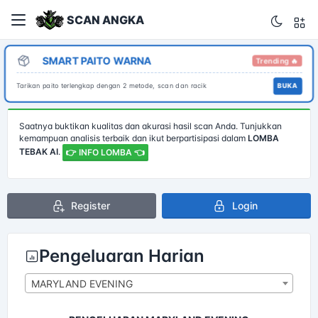
S
CAN
A
NGKA
SMART PAITO WARNA
Trending 🔥
Tarikan paito terlengkap dengan 2 metode, scan dan racik
BUKA
Saatnya buktikan kualitas dan akurasi hasil scan Anda. Tunjukkan
kemampuan analisis terbaik dan ikut berpartisipasi dalam
LOMBA
TEBAK AI
.
👉 INFO LOMBA 👈
Register
Login
Pengeluaran Harian
MARYLAND EVENING