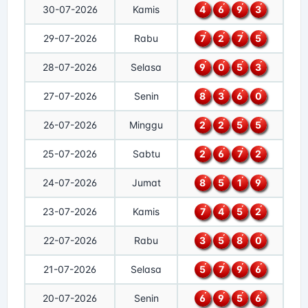
30-07-2026
Kamis
4
6
9
3
29-07-2026
Rabu
7
2
7
5
28-07-2026
Selasa
9
0
5
3
27-07-2026
Senin
8
3
6
0
26-07-2026
Minggu
2
2
5
5
25-07-2026
Sabtu
2
6
7
2
24-07-2026
Jumat
8
5
1
9
23-07-2026
Kamis
7
4
5
2
22-07-2026
Rabu
3
5
8
0
21-07-2026
Selasa
5
7
9
6
20-07-2026
Senin
6
9
5
6