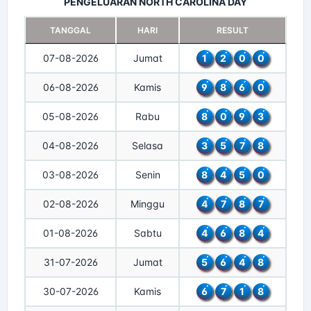
PENGELUARAN NORTH CAROLINA DAY
TANGGAL
HARI
RESULT
07-08-2026
Jumat
1
2
0
0
06-08-2026
Kamis
9
8
6
0
05-08-2026
Rabu
8
0
9
3
04-08-2026
Selasa
3
5
7
8
03-08-2026
Senin
8
4
5
0
02-08-2026
Minggu
4
7
8
7
01-08-2026
Sabtu
4
6
8
4
31-07-2026
Jumat
5
6
4
8
30-07-2026
Kamis
6
7
1
8