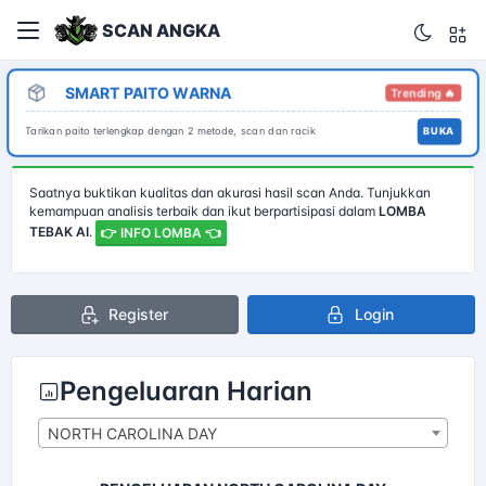
S
CAN
A
NGKA
SMART PAITO WARNA
Trending 🔥
Tarikan paito terlengkap dengan 2 metode, scan dan racik
BUKA
Saatnya buktikan kualitas dan akurasi hasil scan Anda. Tunjukkan
kemampuan analisis terbaik dan ikut berpartisipasi dalam
LOMBA
TEBAK AI
.
👉 INFO LOMBA 👈
Register
Login
Pengeluaran Harian
NORTH CAROLINA DAY